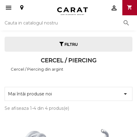


shopping_cart

FILTRU
CERCEL / PIERCING
Cercel / Piercing din argint

Mai întâi produse noi
Se afiseaza 1-4 din 4 produs(e)