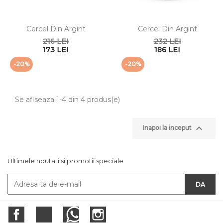
Cercel Din Argint
Cercel Din Argint
216 LEI
232 LEI
173 LEI
186 LEI
-20%
-20%
Se afiseaza 1-4 din 4 produs(e)

Inapoi la inceput
Ultimele noutati si promotii speciale
Facebook
Twitter
RSS
Instagram