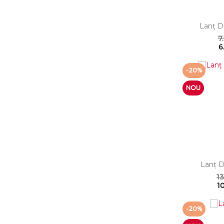
Lanţ D
7
6
-20%
NOU
Lanţ D
13
10
-20%