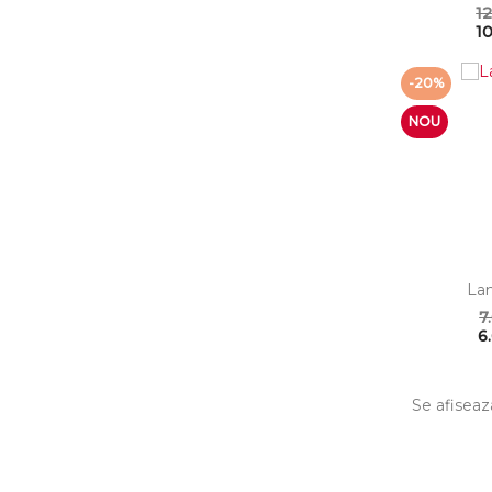
12
10
-20%
NOU
Lan
7
6
Se afiseaz