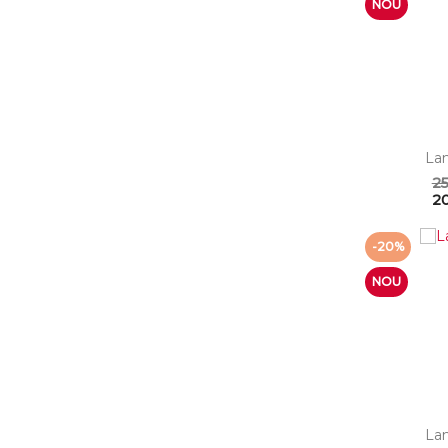
NOU
Lan
25
20
-20%
NOU
Lan