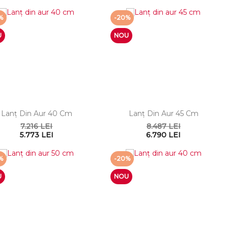
%
-20%
U
NOU
Lanţ Din Aur 40 Cm
Lanţ Din Aur 45 Cm
7.216 LEI
8.487 LEI
5.773 LEI
6.790 LEI
%
-20%
U
NOU