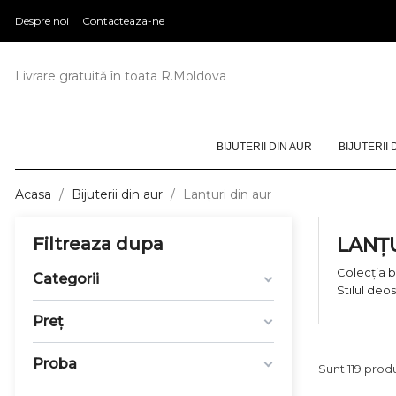
Despre noi
Contacteaza-ne
Livrare gratuită în toata R.Moldova
BIJUTERII DIN AUR
BIJUTERII 
Acasa
Bijuterii din aur
Lanțuri din aur
Filtreaza dupa
LANȚU
Colecţia b
Categorii
Stilul deo
Preţ
Proba
Sunt 119 prod