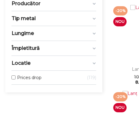
Producător
-20%
Tip metal
NOU
Lungime
Împletitură
Locatie
Lan
10
Prices drop
119
8
-20%
NOU