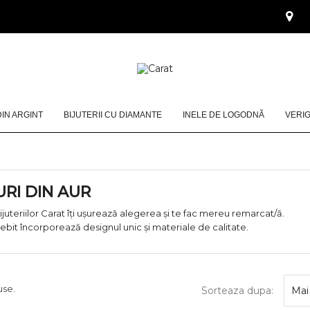
DIN ARGINT
BIJUTERII CU DIAMANTE
INELE DE LOGODNĂ
VERI
RI DIN AUR
ijuteriilor Carat îţi uşurează alegerea şi te fac mereu remarcat/ă.
sebit încorporează designul unic şi materiale de calitate.
use.
Sorteaza dupa:
Mai