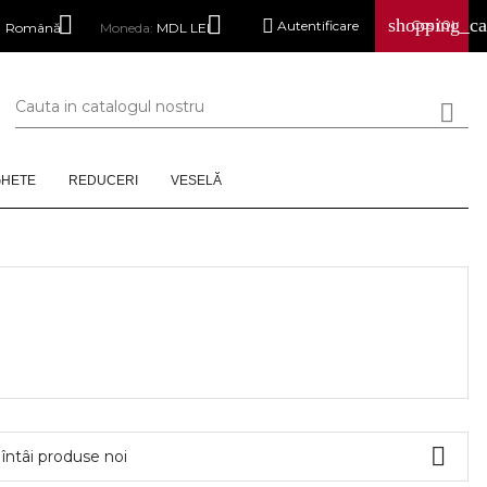


shopping_ca

Cos
(0)
Autentificare
Română
Moneda:
MDL LEI

GHETE
REDUCERI
VESELĂ

 întâi produse noi