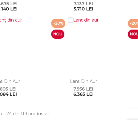
.675 LEI
7.137 LEI
.140 LEI
5.710 LEI
-20%
-20
NOU
NO
ţ Din Aur
Lanţ Din Aur
.605 LEI
7.956 LEI
.084 LEI
6.365 LEI
a 1-24 din 119 produs(e)