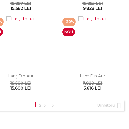
19.227 LEI
12.285 LEI
15.382 LEI
9.828 LEI
%
-20%
U
NOU
Lanţ Din Aur
Lanţ Din Aur
19.500 LEI
7.020 LEI
15.600 LEI
5.616 LEI
1

…
2
3
5
Urmatorul